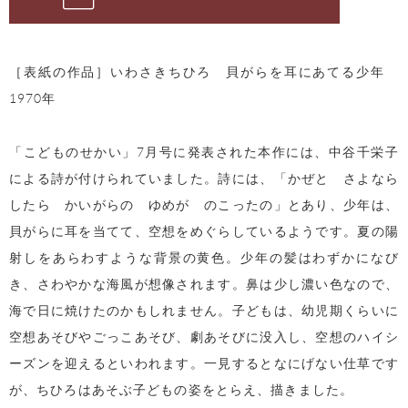
［表紙の作品］いわさきちひろ 貝がらを耳にあてる少年
1970
年
「こどものせかい」7月号に発表された本作には、中谷千栄子
による詩が付けられていました。詩には、「かぜと さよなら
したら かいがらの ゆめが のこったの」とあり、少年は、
貝がらに耳を当てて、空想をめぐらしているようです。夏の陽
射しをあらわすような背景の黄色。少年の髪はわずかになび
き、さわやかな海風が想像されます。鼻は少し濃い色なので、
海で日に焼けたのかもしれません。子どもは、幼児期くらいに
空想あそびやごっこあそび、劇あそびに没入し、空想のハイシ
ーズンを迎えるといわれます。一見するとなにげない仕草です
が、ちひろはあそぶ子どもの姿をとらえ、描きました。