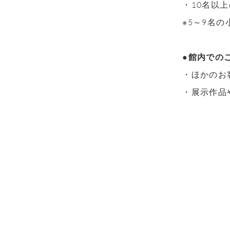
・10名以
※5～9名
●館内での
・ほかのお
・展示作品