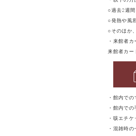
○過去2週
○発熱や風
○そのほか
・来館者カ
来館者カー
・館内での
・館内での
・咳エチケ
・混雑時の