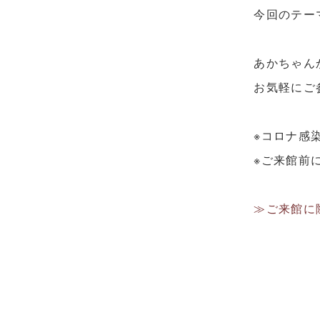
今回のテー
あかちゃん
お気軽にご
※コロナ感
※ご来館前
≫ご来館に