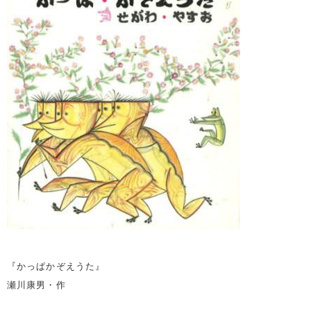
『かっぱかぞえうた』
瀬川康男・作