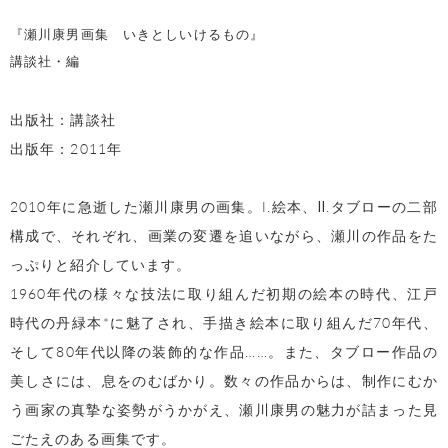
『瀬川康男画集 いきとしいけるもの』
講談社・編
出版社：講談社
出版年：2011年
2010年に急逝した瀬川康男の画集。I.絵本、Ⅱ.タブローの二部
構成で、それぞれ、画業の変遷を追いながら、瀬川の作品をた
っぷりと紹介しています。
1960年代の様々な技法に取り組んだ初期の絵本の時代、江戸
時代の丹緑本*に魅了され、手描き絵本に取り組んだ70年代、
そして80年代以降の装飾的な作品……。また、タブロー作品の
美しさには、息をのむばかり。数々の作品からは、制作にむか
う画家の真摯な姿勢がうかがえ、瀬川康男の魅力が詰まった見
ごたえのある画集です。