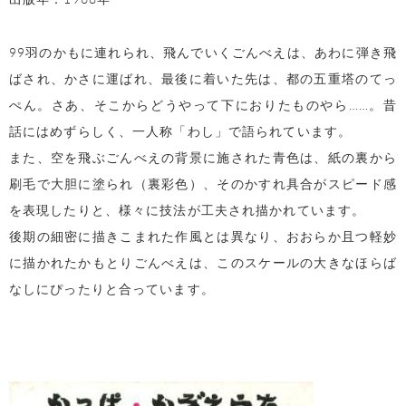
99羽のかもに連れられ、飛んでいくごんべえは、あわに弾き飛
ばされ、かさに運ばれ、最後に着いた先は、都の五重塔のてっ
ぺん。さあ、そこからどうやって下におりたものやら……。昔
話にはめずらしく、一人称「わし」で語られています。
また、空を飛ぶごんべえの背景に施された青色は、紙の裏から
刷毛で大胆に塗られ（裏彩色）、そのかすれ具合がスピード感
を表現したりと、様々に技法が工夫され描かれています。
後期の細密に描きこまれた作風とは異なり、おおらか且つ軽妙
に描かれたかもとりごんべえは、このスケールの大きなほらば
なしにぴったりと合っています。