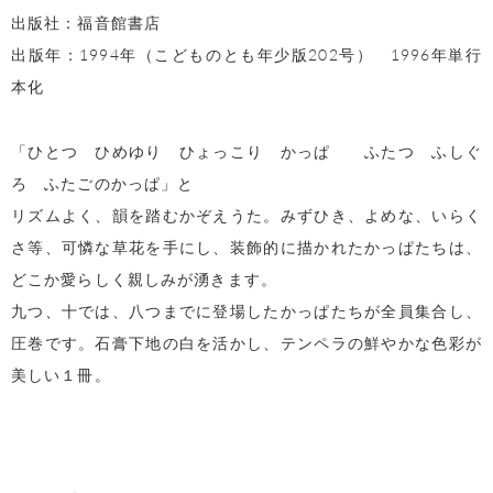
出版社：福音館書店
出版年：1994年（こどものとも年少版202号） 1996年単行
本化
「ひとつ ひめゆり ひょっこり かっぱ ふたつ ふしぐ
ろ ふたごのかっぱ」と
リズムよく、韻を踏むかぞえうた。みずひき、よめな、いらく
さ等、可憐な草花を手にし、装飾的に描かれたかっぱたちは、
どこか愛らしく親しみが湧きます。
九つ、十では、八つまでに登場したかっぱたちが全員集合し、
圧巻です。石膏下地の白を活かし、テンペラの鮮やかな色彩が
美しい１冊。