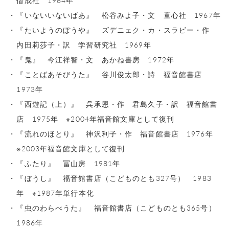
偕成社 1964年
『いないいないばあ』 松谷みよ子・文 童心社 1967年
『たいようのぼうや』 ズデニェク・カ・スラビー・作
内田莉莎子・訳 学習研究社 1969年
『鬼』 今江祥智・文 あかね書房 1972年
『ことばあそびうた』 谷川俊太郎・詩 福音館書店
1973年
『西遊記（上）』 呉承恩・作 君島久子・訳 福音館書
店 1975年 ※2004年福音館文庫として復刊
『流れのほとり』 神沢利子・作 福音館書店 1976年
※2003年福音館文庫として復刊
『ふたり』 冨山房 1981年
『ぼうし』 福音館書店（こどものとも327号） 1983
年 ※1987年単行本化
『虫のわらべうた』 福音館書店（こどものとも365号）
1986年