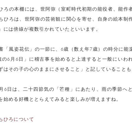
ひろの本棚には、世阿弥（室町時代初期の能役者、能作
ちひろは、世阿弥の芸術観に関心を寄せ、自身の絵本制
」には傍線が複数引かれていたといいます。
書「風姿花伝」の一節に、6歳（数え年7歳）の時分に能
歳の6月6日」に稽古事を始めると上達すると一般にいわ
ずはその子の心のままにさせること」と記していることも
の6月6日は、二十四節気の「芒種」にあたり、雨の季節
を始める好機ととらえてみると楽しみが増えますね。
ちひろについて