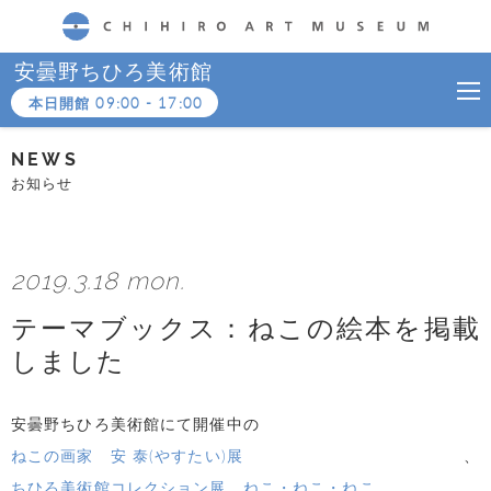
CHIHIRO ART MUSEUM
安曇野ちひろ美術館
本日開館
09:00
-
17:00
NEWS
お知らせ
2019.3.18 mon.
テーマブックス：ねこの絵本を掲載
しました
安曇野ちひろ美術館にて開催中の
ねこの画家 安 泰(やすたい)展
、
ちひろ美術館コレクション展 ねこ・ねこ・ねこ