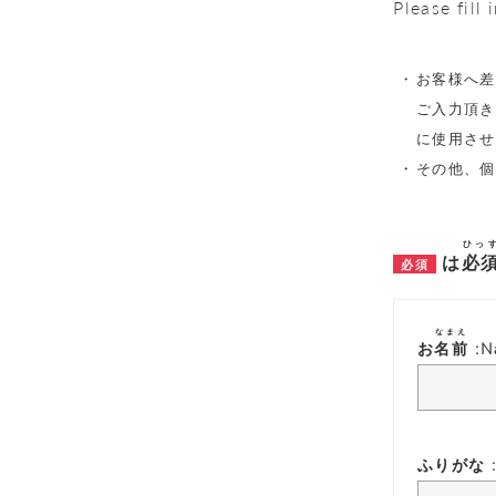
Please fill
お客様へ差
ご入力頂き
に使用させ
その他、個
ひっ
は
必
なまえ
お
名前
:N
ふりがな :F