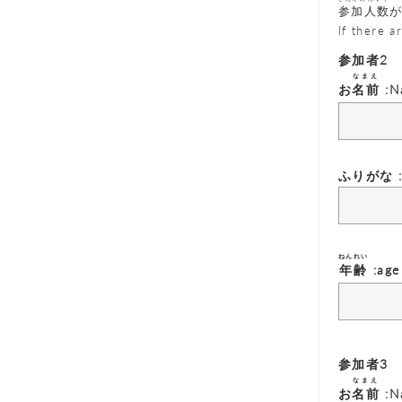
参加人数
If there a
参加者2
なまえ
お
名前
:N
ふりがな :F
ねんれい
年齢
:age
参加者3
なまえ
お
名前
:N