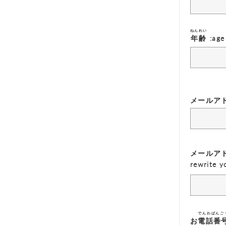
ねんれい
年齢
:age
メールアドレス
メールア
rewrite y
でんわばんご
お
電話番