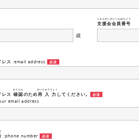
しえんかいかいいんばんごう
支援会会員番号
歳
 :email address
かくにん
さいにゅうりょく
ドレス
確認
のため
再入力
してください。
our email address
う
号
:phone number