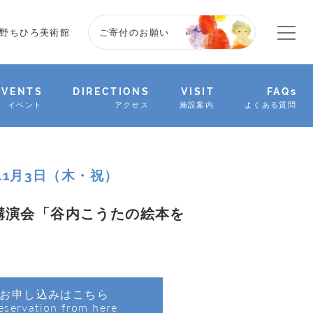
野ちひろ美術館
ご寄付のお願い
EVENTS
DIRECTIONS
VISIT
FAQs
イベント
アクセス
施設案内
よくある質問
年11月3日（木・祝）
講演会「谷内こうたの絵本を
お申し込みはこちら
eservation from here