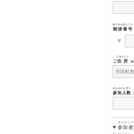
ゆうびんばんごう
郵便番号
〒
じゅうしょ
ご
住所
:a
さんかにんずう
参加人数
:
さんかしゃ
参加者
さんかにんずう