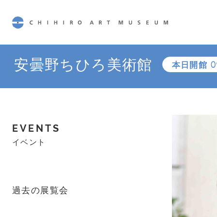
CHIHIRO ART MUSEUM
安曇野ちひろ美術館
本日開館
0
EVENTS
イベント
過去の展覧会