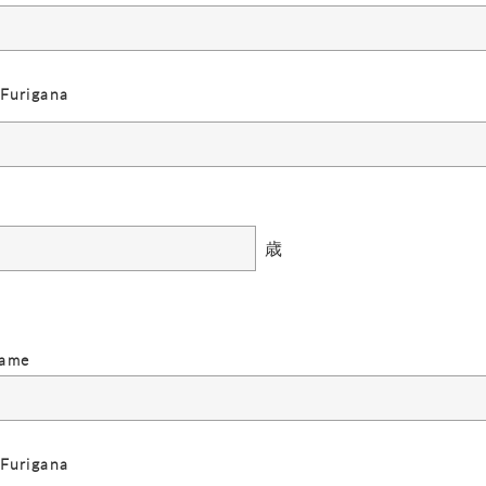
urigana
歳
ame
urigana