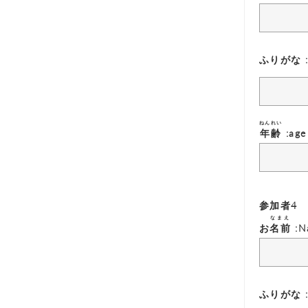
ふりがな :F
ねんれい
年齢
:age
参加者4
なまえ
お
名前
:N
ふりがな :F