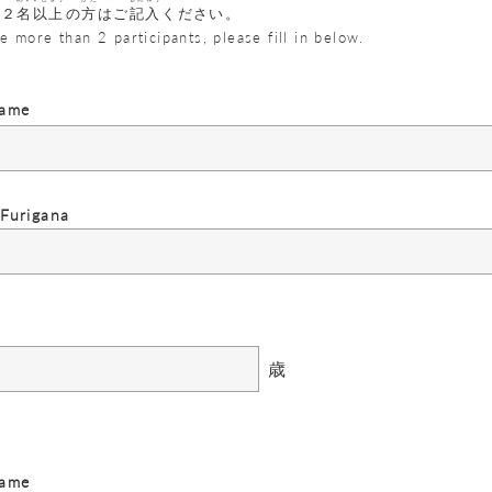
が２
名以上
の
方
はご
記入
ください。
re more than 2 participants, please fill in below.
ame
urigana
歳
ame