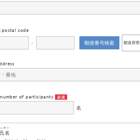
:postal code
-
ddress
number of participants
名
しめい
氏名
めいいじょう
かた
きにゅう