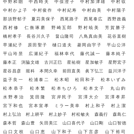
中野和朗 中西時夫 中俣澄子 中村加津雄 中村収
中村かよ子 中村俊作 中村紀寿 中村由美 中村陽子
那須野郁子 夏苅美保子 西尾路子 西尾泰広 西野政義
西村修 仁衡琢磨 野崎五郎 野村暁美 芳賀勝子
橋村孝子 長谷川久子 畠山隆司 八鳥真由美 花谷直樹
早瀬紀子 原田聖子 樋口道夫 菱岡由宇子 平山公洋
平山玲昰 広瀬紀子 福林幸代 藤代誠一 藤本純子
藤本正 渕脇文雄 古川正巳 星祐樹 星加敏子 星野宏子
星谷昌彦 堀科 本間久幸 前田直美 眞下弘三 益川洋子
益子良一 松浦泰二 松木昭 松田和子 松本いずみ
松本恭子 松本繁 松本ちひろ 松本文子 丸山鈞
水野孝治 箕田隆 宮岸民子 宮澤大介 宮澤孝昇
宮下和也 宮本宣孝 ミラー美幸 村上和子 村上潔
村上弘治 村上耕平 村上妙子 村松敏夫 森義行 森島仁
森本哲 森山豊 矢田美江 山口喜代子 山口剛 山口智徳
山口文枝 山口恵 山下和子 山下言彦 山下裕司