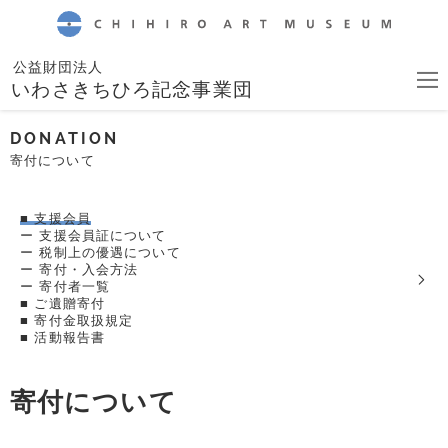
CHIHIRO ART MUSEUM
公益財団法人
いわさきちひろ記念事業団
DONATION
寄付について
■ 支援会員
ー 支援会員証について
ー 税制上の優遇について
ー 寄付・入会方法
ー 寄付者一覧
■ ご遺贈寄付
■ 寄付金取扱規定
■ 活動報告書
寄付について