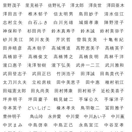
里野茂子 里見裕子 佐野礼子 澤太郎 澤良世 澤田亜木
澤田吉子 椎木郁子 信太明男 島田妙子 清水信江
志村立矢 白石ふき 白川光雄 城畑孝康 陣野澄子
神保和子 杉田尚子 鈴木真寿子 鈴木誠 鈴村美弥子
砂川美江 関川友美 芹沢哲 曽我克美 十亀有紀
田井晴彦 高木朝子 高城博道 髙野恵美子 髙橋英子
高橋節子 高橋俊文 高橋博之 高橋良明 髙林千洋
瀧口惠子 滝澤智樹 瀧下弘美 武井一二三 武川雅和
武田登志子 武田正巳 竹渕浩子 田澤誠 田島貴代子
太刀川久夫 立松房枝 田中美恵子 田中惠 種村初江
田端憲太郎 田丸尚美 田村博康 田村裕子 近松美喜子
坪井明子 坪田慶子 鶴見鍵二 手塚公久 手塚洋子
寺本英子 どいしげこ 橡木孝夫 鳥羽敬二 冨田雅子
豊仲明子 鳥山玲 永井愛 中川愛 中川あい子 中川薫
中沢まみ 中島啓幸 中島正己 永島宣江 中谷至孝