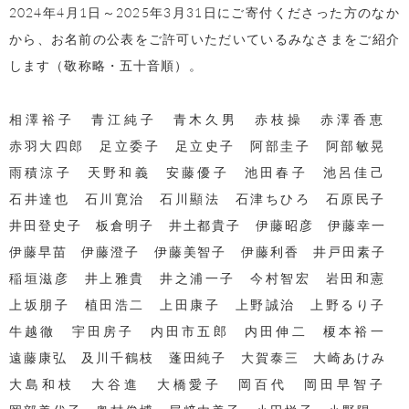
2024年4月1日～2025年3月31日にご寄付くださった方のなか
から、お名前の公表をご許可いただいているみなさまをご紹介
します（敬称略・五十音順）。
相澤裕子 青江純子 青木久男 赤枝操 赤澤香恵
赤羽大四郎 足立委子 足立史子 阿部圭子 阿部敏晃
雨積涼子 天野和義 安藤優子 池田春子 池呂佳己
石井達也 石川寛治 石川顯法 石津ちひろ 石原民子
井田登史子 板倉明子 井土都貴子 伊藤昭彦 伊藤幸一
伊藤早苗 伊藤澄子 伊藤美智子 伊藤利香 井戸田素子
稲垣滋彦 井上雅貴 井之浦一子 今村智宏 岩田和憲
上坂朋子 植田浩二 上田康子 上野誠治 上野るり子
牛越徹 宇田房子 内田市五郎 内田伸二 榎本裕一
遠藤康弘 及川千鶴枝 蓬田純子 大賀泰三 大崎あけみ
大島和枝 大谷進 大橋愛子 岡百代 岡田早智子