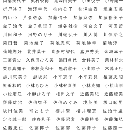
岡部美代子 奥村俊博 尾﨑由美子 小田悦子 小野陽一
折戸裕子 海澤幸代 柿内公子 柿澤由香 垣東広美
柏いつ 片倉敬彦 加藤信子 加藤麻弥 加藤裕美子
金子治代 金子眞理子 鎌谷雄樹 河合文子 河田茜
川田和子 河野のり子 川端弘子 川人博 川俣治之
菊田哲 菊地綾子 菊池恩恵 菊地勝幸 菊地淳一
菊地則好 北井葉子 喜多村智代 嘉戸秀美 金城幸子
工藤貴史 久保田ひろ美 熊田眞代 倉科美子 栗林和永
栗原真知子 来栖美和子 黒岩淑子 小出節子 木暮正行
越川恵美子 越坂武 小平恵子 小平彩見 後藤忠昭
虹釜和昭 小林ちひろ 小林登喜美 小林克知 小桧山崇
小松宏江 小柳ひろ子 権田文子 近藤美紀 近藤睦美
齊藤雄治 佐伯智子 佐伯めぐみ 境英美 坂口睦男
坂田佳美 嵜とも子 櫻井肇 櫻井理恵 佐治千里
定金誠一郎 佐多和子 佐藤昭彦 佐藤勝美 佐藤和弘
佐藤忠仁 佐藤博子 佐藤都 佐藤律子 佐藤龍一