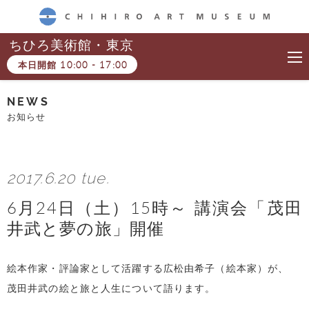
CHIHIRO ART MUSEUM
ちひろ美術館・東京
本日開館
10:00
-
17:00
NEWS
お知らせ
2017.6.20 tue.
6月24日（土）15時～ 講演会「茂田
井武と夢の旅」開催
絵本作家・評論家として活躍する広松由希子（絵本家）が、
茂田井武の絵と旅と人生について語ります。