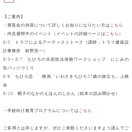
【ご案内】
・展覧会の内容について詳しくお知りになりたい方は
こちら
・内見週間中のイベント（イベントの詳細ページは
こちら
）
8/3 トラフによるアーティストトーク（講師：トラフ建築設
計事務所 鈴野浩一）
8/5～8/7 ちひろの水彩技法体験ワークショップ にじみの
缶バッジづくり
8/8 ちひろ忌 映画「いわさきちひろ27歳の旅立ち」上映
会
8/10 帽子のなかのえほんのじかん（絵本の読み聞かせ）
・学校向け教育プログラムについては
こちら
ご多用とは存じますが、ぜひご来館くださいますよう謹んでご