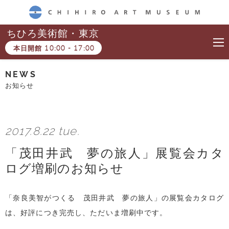
CHIHIRO ART MUSEUM
ちひろ美術館・東京
本日開館
10:00
-
17:00
NEWS
お知らせ
2017.8.22 tue.
「茂田井武 夢の旅人」展覧会カタ
ログ増刷のお知らせ
「奈良美智がつくる 茂田井武 夢の旅人」の展覧会カタログ
は、好評につき完売し、ただいま増刷中です。