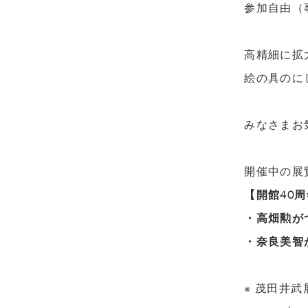
参加自由（
高精細に拡
絵の具のに
みなさまお
開催中の展
【開館40周
・高畑勲が
・奈良美智
※ 茂田井