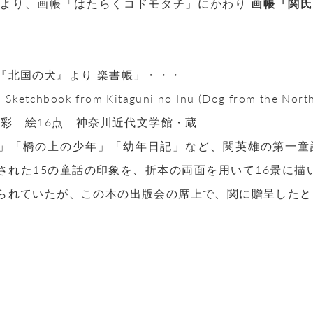
火）より、画帳「はたらくコドモタチ」にかわり
画帳「関氏
。
『北国の犬』より 楽書帳」・・・
: Sketchbook from Kitaguni no Inu (Dog from the North
 水彩 絵16点 神奈川近代文学館・蔵
」「橋の上の少年」「幼年日記」など、関英雄の第一童話
された15の童話の印象を、折本の両面を用いて16景に
られていたが、この本の出版会の席上で、関に贈呈したと