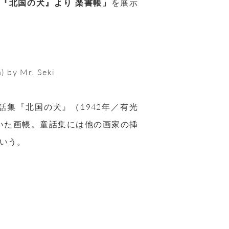
『北国の犬』より 楽書帳」
を展示
) by Mr. Seki
集『北国の犬』（1942年／有光
描いた画帳。童話集には他の画家の挿
いう。