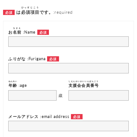
ひっすじこう
は
必須項目
です。
:required
なまえ
お
名前
:Name
ふりがな :Furigana
ねんれい
しえんかいかいいんばんごう
年齢
:age
支援会会員番号
歳
メールアドレス :email address