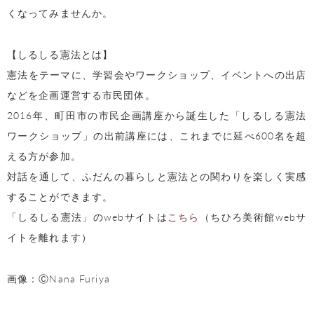
くなってみませんか。
【しるしる憲法とは】
憲法をテーマに、学習会やワークショップ、イベントへの出店
などを企画運営する市民団体。
2016年、町田市の市民企画講座から誕生した「しるしる憲法
ワークショップ」の出前講座には、これまでに延べ600名を超
える方が参加。
対話を通して、ふだんの暮らしと憲法との関わりを楽しく実感
することができます。
「しるしる憲法」のwebサイトは
こちら
（ちひろ美術館webサ
イトを離れます）
画像：ⒸNana Furiya