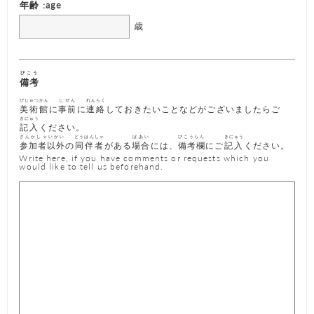
年齢
:age
歳
びこう
備考
びじゅつかん
じぜん
れんらく
美術館
に
事前
に
連絡
しておきたいことなどがございましたらご
きにゅう
記入
ください。
さんかしゃいがい
どうはんしゃ
ばあい
びこうらん
きにゅう
参加者以外
の
同伴者
がある
場合
には、
備考欄
にご
記入
ください。
Write here, if you have comments or requests which you
would like to tell us beforehand.