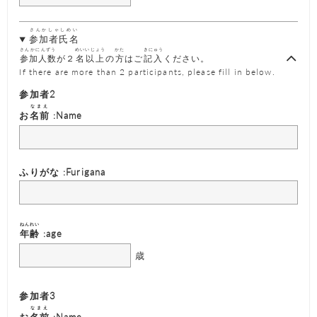
さんかしゃしめい
参加者氏名
さんかにんずう
めいいじょう
かた
きにゅう
参加人数
が２
名以上
の
方
はご
記入
ください。
If there are more than 2 participants, please fill in below.
参加者2
なまえ
お
名前
:Name
ふりがな :Furigana
ねんれい
年齢
:age
歳
参加者3
なまえ
お
名前
:Name