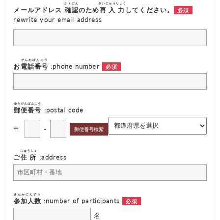
かくにん
さいにゅうりょく
メールアドレス
確認
のため
再入力
してください。
rewrite your email address
でんわばんごう
お
電話番号
:phone number
ゆうびんばんごう
郵便番号
:postal code
〒
-
じゅうしょ
ご
住所
:address
さんかにんずう
参加人数
:number of participants
名