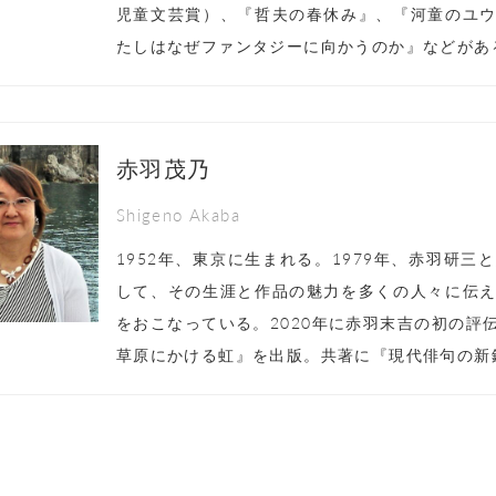
児童文芸賞）、『哲夫の春休み』、『河童のユ
たしはなぜファンタジーに向かうのか』などがあ
赤羽茂乃
Shigeno Akaba
1952年、東京に生まれる。1979年、赤羽研
して、その生涯と作品の魅力を多くの人々に伝
をおこなっている。2020年に赤羽末吉の初の評
草原にかける虹』を出版。共著に『現代俳句の新