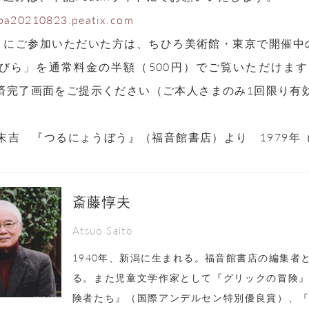
aba20210823.peatix.com
トにご参加いただいた方は、ちひろ美術館・東京で開催中
びら」を通常料金の半額（500円）でご覧いただけま
xの決済完了画面をご提示ください（ご本人さまのみ1回限り有
末吉 『つるにょうぼう』（福音館書店）より 1979年
斎藤惇夫
Atsuo Saito
1940年、新潟に生まれる。福音館書店の編集者
る。また児童文学作家として『グリックの冒険
険者たち』（国際アンデルセン特別優良賞）、