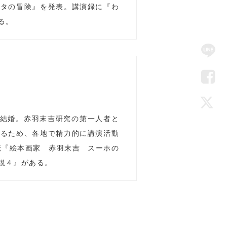
ウタの冒険』を発表。講演録に『わ
る。
SN
Me
LIN
Fac
三と結婚。赤羽末吉研究の第一人者と
Twi
えるため、各地で精力的に講演活動
伝『絵本画家 赤羽末吉 スーホの
鋭４』がある。