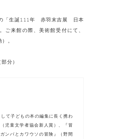
の「生誕111年 赤羽末吉展 日本
す。ご来館の際、美術館受付にて、
効）。
（部分）
として子どもの本の編集に長く携わ
』（児童文学者協会新人賞）、『冒
『ガンバとカワウソの冒険』（野間