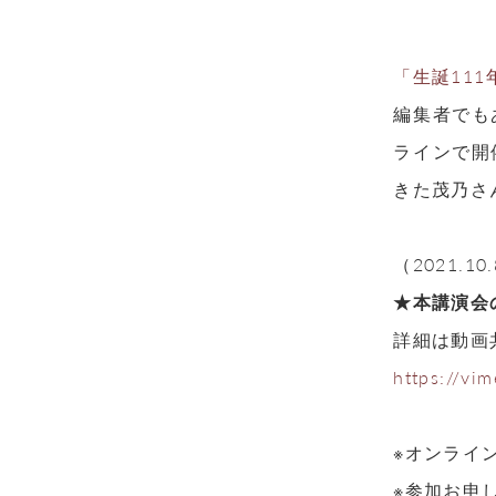
「生誕11
編集者でも
ラインで開
きた茂乃さ
（2021.1
★本講演会
詳細は動画
https://v
※オンライ
※参加お申