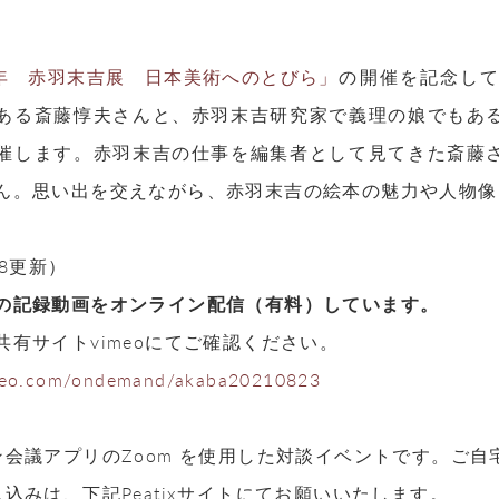
1年 赤羽末吉展 日本美術へのとびら」
の開催を記念し
ある斎藤惇夫さんと、赤羽末吉研究家で義理の娘でもあ
催します。赤羽末吉の仕事を編集者として見てきた斎藤
ん。思い出を交えながら、赤羽末吉の絵本の魅力や人物像
0.8更新）
の記録動画をオンライン配信（有料）しています。
共有サイトvimeoにてご確認ください。
imeo.com/ondemand/akaba20210823
ン会議アプリのZoom を使用した対談イベントです。ご
し込みは、下記Peatixサイトにてお願いいたします。