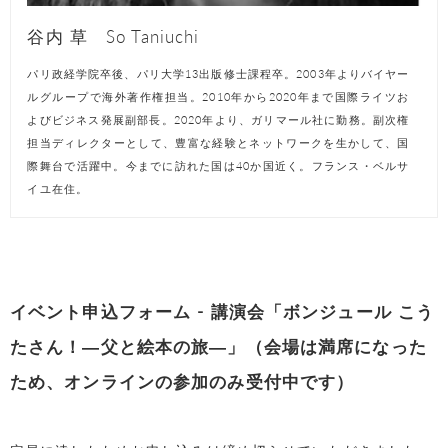
谷内 草 So Taniuchi
パリ政経学院卒後、パリ大学13出版修士課程卒。2003年よりバイヤー
ルグループで海外著作権担当。2010年から2020年まで国際ライツお
よびビジネス発展副部長。2020年より、ガリマール社に勤務。副次権
担当ディレクターとして、豊富な経験とネットワークを生かして、国
際舞台で活躍中。今までに訪れた国は40か国近く。フランス・ベルサ
イユ在住。
イベント申込フォーム - 講演会「ボンジュール こう
たさん！―父と絵本の旅―」（会場は満席になった
ため、オンラインの参加のみ受付中です）