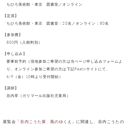
ちひろ美術館・東京 図書室／オンライン
【定員】
ちひろ美術館・東京 図書室：20名／オンライン：80名
【参加費】
800円（入館料別）
【申し込み】
要事前予約（現地参加ご希望の方は当ページ申し込みフォームよ
り、オンライン参加ご希望の方は下記Peatixサイトにて、
6/9（金）10時より受付開始）
【講師】
谷内草（ガリマール出版社児童局）
展覧会
「谷内こうた展 風のゆくえ」
に関連し、谷内こうたの