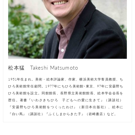
松本猛 Takeshi Matsumoto
1951年生まれ。美術・絵本評論家、作家、横浜美術大学客員教授、ち
ひろ美術館常任顧問。1977年にちひろ美術館･東京、97年に安曇野ち
ひろ美術館を設立。同館館長、長野県立美術館館長、絵本学会会長を
歴任。著書『いわさきちひろ 子どもへの愛に生きて』（講談社）
『安曇野ちひろ美術館をつくったわけ』（新日本出版社）、絵本に
『白い馬』（講談社）『ふくしまからきた子』（岩崎書店）など。