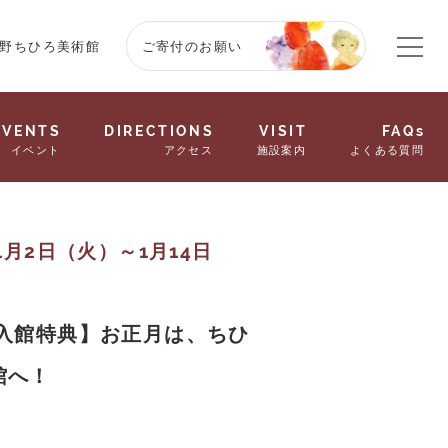
野ちひろ美術館
ご寄付のお願い
EVENTS
DIRECTIONS
VISIT
FAQs
イベント
アクセス
施設案内
よくある質問
年1月2日（火）～1月14日
 入館特典】お正月は、ちひ
館へ！