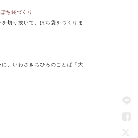
のぽち袋づくり
分を切り抜いて、ぽち袋をつくりま
いに、いわさきちひろのことば「大
SN
Me
LIN
Fac