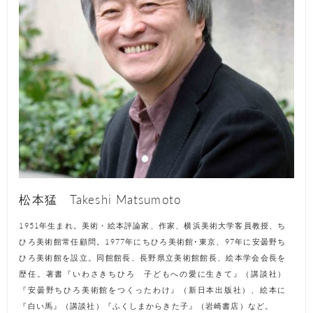
松本猛 Takeshi Matsumoto
1951年生まれ。美術・絵本評論家、作家、横浜美術大学客員教授、ち
ひろ美術館常任顧問。1977年にちひろ美術館･東京、97年に安曇野ち
ひろ美術館を設立。同館館長、長野県立美術館館長、絵本学会会長を
歴任。著書『いわさきちひろ 子どもへの愛に生きて』（講談社）
『安曇野ちひろ美術館をつくったわけ』（新日本出版社）、絵本に
『白い馬』（講談社）『ふくしまからきた子』（岩崎書店）など。