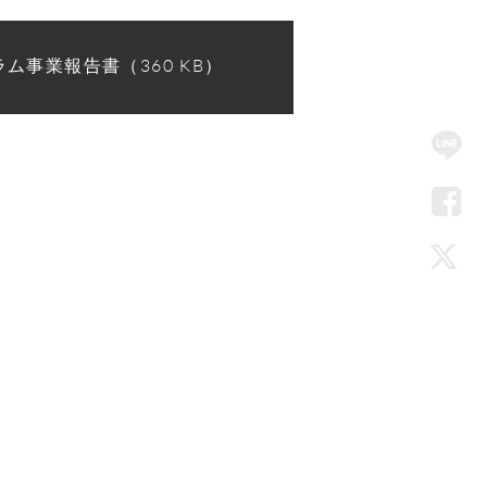
ム事業報告書（360 KB）
SN
Me
LIN
Fac
Twi