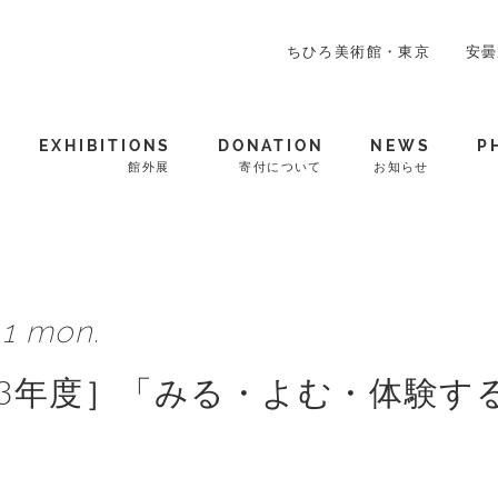
ちひろ美術館・東京
安曇
EXHIBITIONS
DONATION
NEWS
P
館外展
寄付について
お知らせ
.1 mon.
23年度］「みる・よむ・体験
業