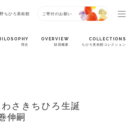
野ちひろ美術館
ご寄付のお願い
HILOSOPHY
OVERVIEW
COLLECTIONS
理念
財団概要
ちひろ美術館コレクション
土） いわさきちひろ生誕
大巻伸嗣