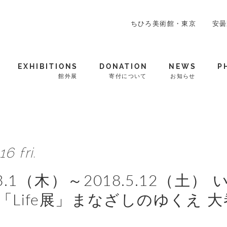
ちひろ美術館・東京
安曇
EXHIBITIONS
DONATION
NEWS
P
館外展
寄付について
お知らせ
16 fri.
8.3.1（木）～2018.5.12（
年「Life展」まなざしのゆくえ 