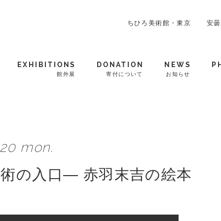
ちひろ美術館・東京
安曇
EXHIBITIONS
DONATION
NEWS
P
館外展
寄付について
お知らせ
.20 mon.
術の入口― 赤羽末吉の絵本