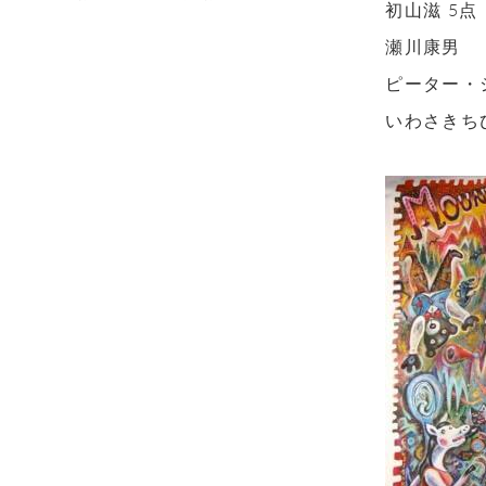
初山滋 5
瀬川康男 
ピーター・
いわさきち