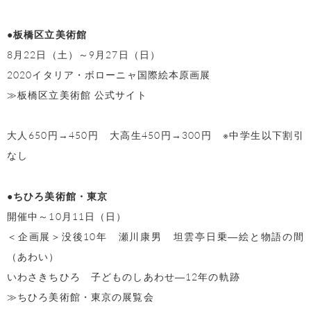
●板橋区立美術館
8月22日（土）～9月27日（日）
2020イタリア・ボローニャ国際絵本原画展
≫板橋区立美術館 公式サイト
大人650円→450円 大高生450円→300円 ※中学生以下割引
なし
●ちひろ美術館・東京
開催中～10月11日（日）
＜企画展＞没後10年 瀬川康男 坦雲亭日乗―絵と物語の間
（あわい）
いわさきちひろ 子どものしあわせ―12年の軌跡
≫ちひろ美術館・東京の展覧会