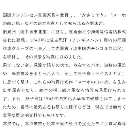
国際アンデルセン賞画家賞を受賞し、『かさじぞう』『スーホ
の白い馬』などの絵本画家として知られる赤羽末吉。
旧満州（現中国東北部）に渡り、運送会社や満州電信電話株式
会社に勤務、1943年に成吉思汗（チンギスハン）廟内の壁画
作成グループの一員として内蒙古（現中国内モンゴル自治区）
を取材し、その風景を写真に収めました。
果てしない空、見渡す限りの大地、点在するパオ、遊牧の風景
や、民族衣装をまとった人々、そして貝子廟（ベイズミヤオ）
に息づく祭り。これらの写真は名作『スーホの白い馬』を生み
出す原点となり、絵本の挿し絵と重なる情景も見受けられま
す。
また、貝子廟は1966年の文化大革命で破壊されてしまっ
たため、当時の活気あるお祭りの様子などは、現在では極めて
貴重な歴史的資料でもあります。
本展では、赤羽末吉が絵本画家の視点で捉えたモノクロ写真等