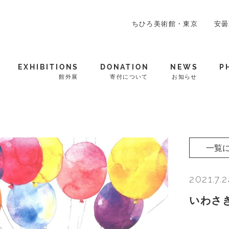
ちひろ美術館・東京
安曇
EXHIBITIONS
DONATION
NEWS
P
館外展
寄付について
お知らせ
一覧
2021.7.
いわさ