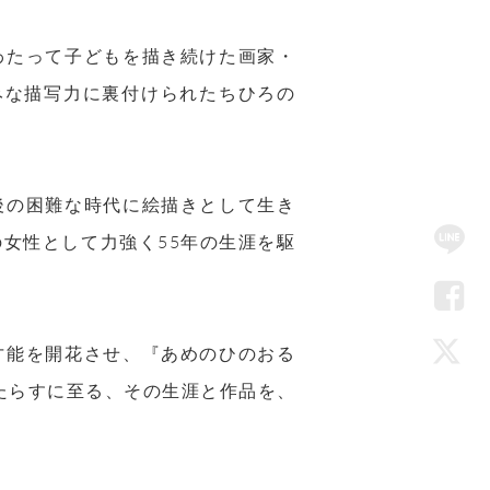
わたって子どもを描き続けた画家・
巧みな描写力に裏付けられたちひろの
後の困難な時代に絵描きとして生き
SN
女性として力強く55年の生涯を駆
Me
LIN
才能を開花させ、『あめのひのおる
Fac
もたらすに至る、その生涯と作品を、
Twi