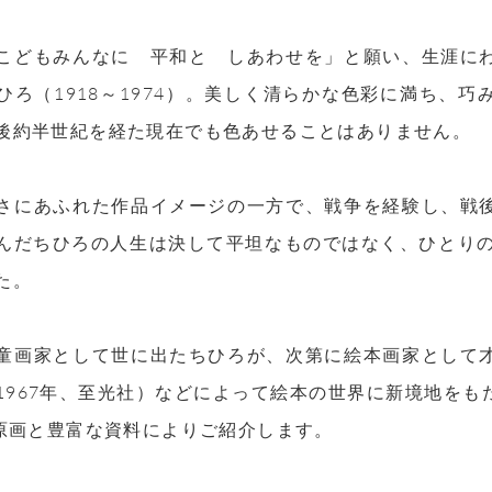
こどもみんなに 平和と しあわせを」と願い、生涯に
ひろ（1918～1974）。美しく清らかな色彩に満ち、
後約半世紀を経た現在でも色あせることはありません。
さにあふれた作品イメージの一方で、戦争を経験し、戦
んだちひろの人生は決して平坦なものではなく、ひとりの
た。
童画家として世に出たちひろが、次第に絵本画家として
1967年、至光社）などによって絵本の世界に新境地を
の原画と豊富な資料によりご紹介します。