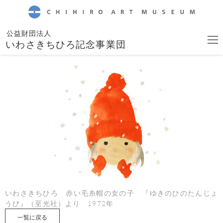
CHIHIRO ART MUSEUM
公益財団法人
いわさきちひろ記念事業団
いわさきちひろ 赤い毛糸帽の女の子 『ゆきのひのたんじょ
うび』（至光社）より 1972年
一覧に戻る