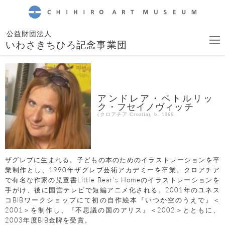
CHIHIRO ART MUSEUM
公益財団法人
いわさきちひろ記念事業団
アンドレア・ペトルリッ
ク・フセイノヴィッチ
(クロアチア Croatia), b. 1966
ザグレブに生まれる。子どもの本のためのイラストレーションを卒
業制作とし、1990年ザグレブ芸術アカデミーを卒業。クロアチア
で有名な作家の児童書Little Bear’s Homeのイラストレーションを
手がけ、後に国営テレビで短編アニメ化される。2001年のユネス
コBIBワークショップにて初の自作絵本『いつか空のうえで』＜
2001＞を制作し、『不思議の国のアリス』＜2002＞とともに、
2003年度BIB金牌を受賞。