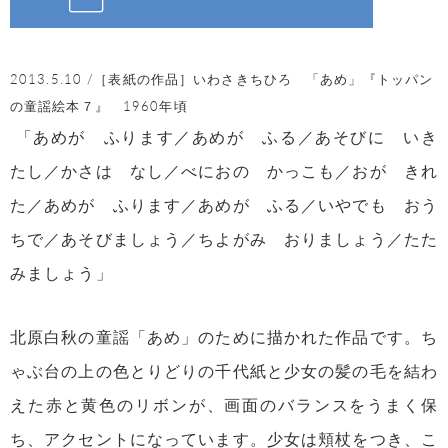
2013.5.10 /［表紙の作品］いわさきちひろ 「あめ」『トッパン
の童謡絵本７』 1960年頃
「あめが ふります／あめが ふる／あそびに いき
たし／かさは なし／べにおの かっこも／おが きれ
た／あめが ふります／あめが ふる／いやでも おう
ちで／あそびましょう／ちよがみ おりましょう／たた
みましょう」
北原白秋の童謡「あめ」のために描かれた作品です。ち
ゃぶ台の上の色とりどりの千代紙と少女の髪の毛を結わ
えた赤と黄色のリボンが、画面のバランスをうまく保
ち、アクセントになっています。少女は頬杖をつき、こ