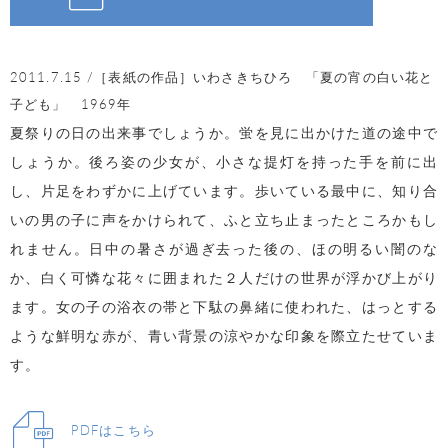
2011.7.15 /［表紙の作品］いわさきちひろ 「夏の宵の白い花と
子ども」 1969年
夏祭りの日の出来事でしょうか。蛍を見に出かけた道の途中で
しょうか。後ろ姿の少女が、小さな提灯を持った手を前に出
し、片足をわずかに上げています。歩いている最中に、知り合
いの男の子に声をかけられて、ふと立ち止まったところかもし
れません。日中の暑さが過ぎ去った後の、ほの明るい闇のな
か、白く可憐な花々に囲まれた２人だけの世界が浮かび上がり
ます。女の子の浴衣の帯と下駄の鼻緒に使われた、はっとする
ような鮮明な赤が、青い背景の涼やかな印象を際立たせていま
す。
PDFはこちら