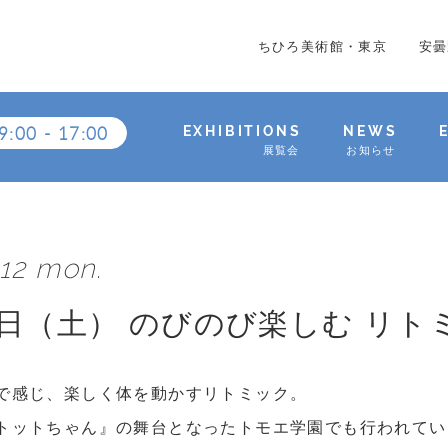
ちひろ美術館・東京
安曇
9:00
-
17:00
EXHIBITIONS
NEWS
展覧会
お知らせ
.12 mon.
7日（土） のびのび楽しむ リト
で感じ、楽しく体を動かすリトミック。
トットちゃん』の舞台となったトモエ学園でも行われてい