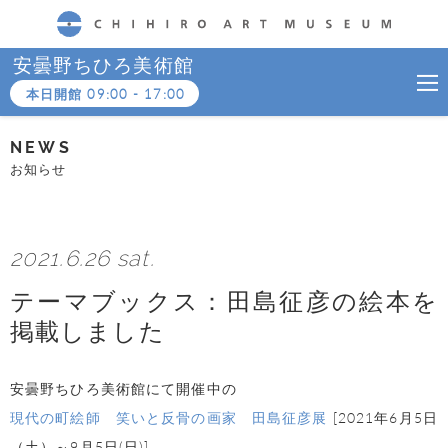
CHIHIRO ART MUSEUM
安曇野ちひろ美術館
本日開館
09:00
-
17:00
NEWS
お知らせ
2021.6.26 sat.
テーマブックス：田島征彦の絵本を
掲載しました
安曇野ちひろ美術館にて開催中の
現代の町絵師 笑いと反骨の画家 田島征彦展
[2021年6月5日
（土）～9月5日(日)]