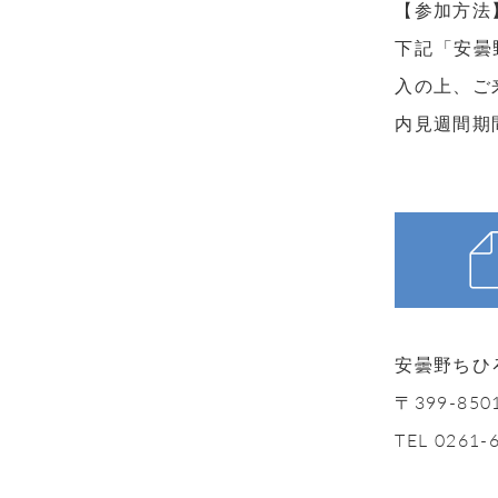
【参加方法
下記「安曇
入の上、ご
内見週間期
安曇野ちひ
〒399-8
TEL 0261-