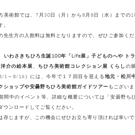
ろ美術館では、7月30日（月）から8月8日（水）までの
す。
の先生方の入館料は無料となりますので、ぜひご参加くだ
、
いわさきちひろ生誕100年「Life展」子どものへや 
上洋介の絵本展
、
ちひろ美術館コレクション展 くらし
の
8/1～8/16）には、今年で１７回目を迎える
地元・松川
クショップや安曇野ちひろ美術館ガイドツアー
もございま
期間中のイベント等、詳細な概要については「安曇野ち
ダウンロードしてご覧ください。
は存じますが、この機会にぜひお立ち寄り頂ければ幸いで