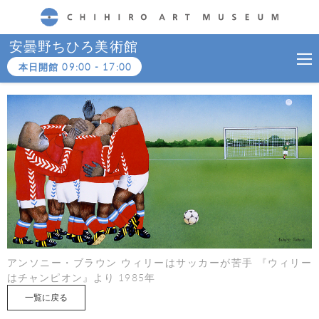
CHIHIRO ART MUSEUM
安曇野ちひろ美術館
本日開館
09:00
-
17:00
アンソニー・ブラウン ウィリーはサッカーが苦手 『ウィリー
はチャンピオン』より 1985年
一覧に戻る