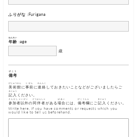
ふりがな :Furigana
ねんれい
年齢
:age
歳
びこう
備考
びじゅつかん
じぜん
れんらく
美術館
に
事前
に
連絡
しておきたいことなどがございましたらご
きにゅう
記入
ください。
さんかしゃいがい
どうはんしゃ
ばあい
びこうらん
きにゅう
参加者以外
の
同伴者
がある
場合
には、
備考欄
にご
記入
ください。
Write here, if you have comments or requests which you
would like to tell us beforehand.