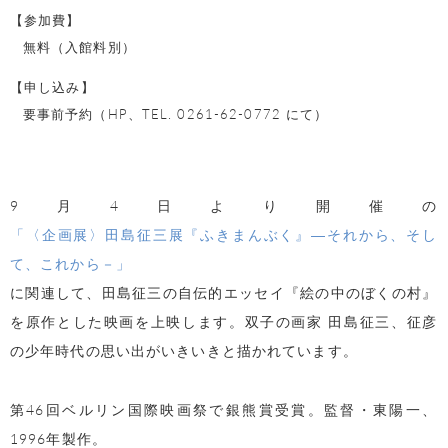
【参加費】
無料（入館料別）
【申し込み】
要事前予約（HP、TEL. 0261-62-0772 にて）
9月4日より開催の
「〈企画展〉田島征三展『ふきまんぶく』―それから、そし
て、これから－」
に関連して、田島征三の自伝的エッセイ『絵の中のぼくの村』
を原作とした映画を上映します。双子の画家 田島征三、征彦
の少年時代の思い出がいきいきと描かれています。
第46回ベルリン国際映画祭で銀熊賞受賞。監督・東陽一、
1996年製作。