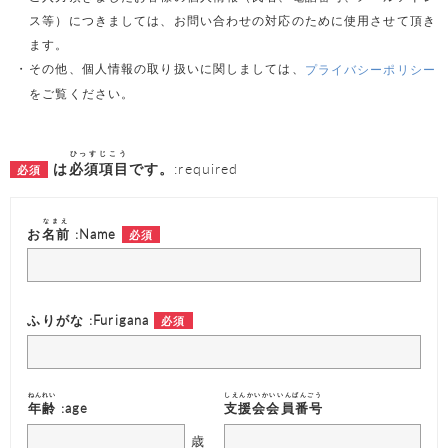
ス等）につきましては、お問い合わせの対応のために使用させて頂き
ます。
その他、個人情報の取り扱いに関しましては、
プライバシーポリシー
をご覧ください。
ひっすじこう
は
必須項目
です。
:required
なまえ
お
名前
:Name
ふりがな :Furigana
ねんれい
しえんかいかいいんばんごう
年齢
:age
支援会会員番号
歳