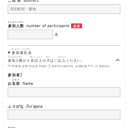
ご
住所
:address
さんかにんずう
参加人数
:number of participants
名
さんかしゃしめい
参加者氏名
さんかにんずう
めいいじょう
かた
きにゅう
参加人数
が２
名以上
の
方
はご
記入
ください。
If there are more than 2 participants, please fill in below.
参加者2
なまえ
お
名前
:Name
ふりがな :Furigana
ねんれい