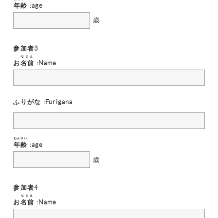
年齢
:age
歳
参加者3
なまえ
お
名前
:Name
ふりがな :Furigana
ねんれい
年齢
:age
歳
参加者4
なまえ
お
名前
:Name