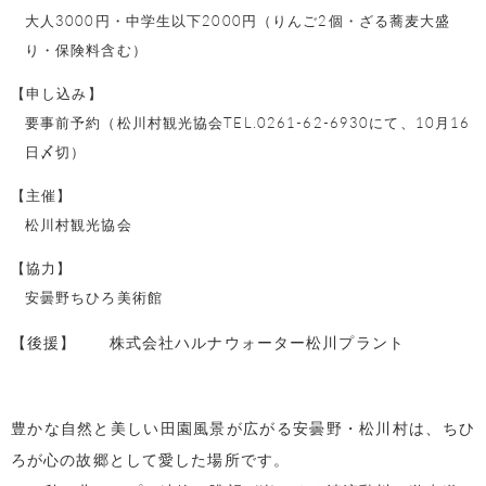
大人3000円・中学生以下2000円（りんご2個・ざる蕎麦大盛
り・保険料含む）
【申し込み】
要事前予約（松川村観光協会TEL.0261-62-6930にて、10月16
日〆切）
【主催】
松川村観光協会
【協力】
安曇野ちひろ美術館
【後援】 株式会社ハルナウォーター松川プラント
豊かな自然と美しい田園風景が広がる安曇野・松川村は、ちひ
ろが心の故郷として愛した場所です。