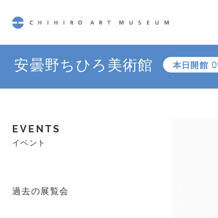
CHIHIRO ART MUSEUM
安曇野ちひろ美術館
本日開館
0
EVENTS
イベント
過去の展覧会