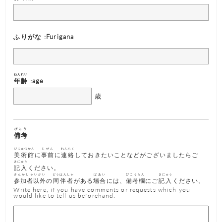
ふりがな :Furigana
ねんれい
年齢
:age
歳
びこう
備考
びじゅつかん
じぜん
れんらく
美術館
に
事前
に
連絡
しておきたいことなどがございましたらご
きにゅう
記入
ください。
さんかしゃいがい
どうはんしゃ
ばあい
びこうらん
きにゅう
参加者以外
の
同伴者
がある
場合
には、
備考欄
にご
記入
ください。
Write here, if you have comments or requests which you
would like to tell us beforehand.