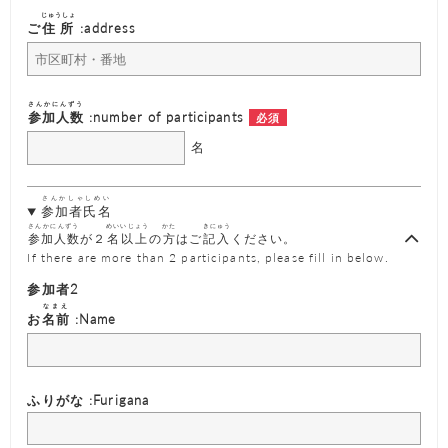
じゅうしょ
ご
住所
:address
さんかにんずう
参加人数
:number of participants
名
さんかしゃしめい
参加者氏名
さんかにんずう
めいいじょう
かた
きにゅう
参加人数
が２
名以上
の
方
はご
記入
ください。
If there are more than 2 participants, please fill in below.
参加者2
なまえ
お
名前
:Name
ふりがな :Furigana