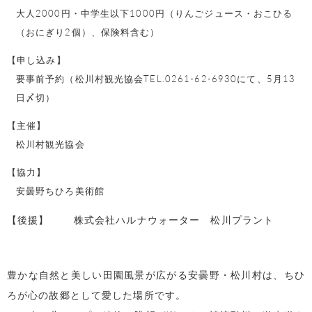
大人2000円・中学生以下1000円（りんごジュース・おこひる
（おにぎり2個）、保険料含む）
【申し込み】
要事前予約（松川村観光協会TEL.0261-62-6930にて、5月13
日〆切）
【主催】
松川村観光協会
【協力】
安曇野ちひろ美術館
【後援】 株式会社ハルナウォーター 松川プラント
豊かな自然と美しい田園風景が広がる安曇野・松川村は、ちひ
ろが心の故郷として愛した場所です。