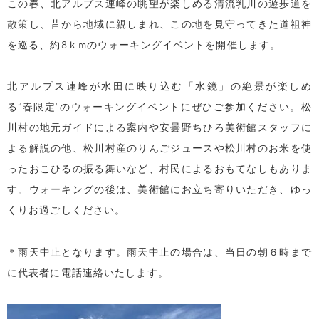
この春、北アルプス連峰の眺望が楽しめる清流乳川の遊歩道を
散策し、昔から地域に親しまれ、この地を見守ってきた道祖神
を巡る、約
8
ｋ
m
のウォーキングイベントを開催します。
北アルプス連峰が水田に映り込む「水鏡」の絶景が楽しめ
る“春限定”のウォーキングイベントにぜひご参加ください。松
川村の地元ガイドによる案内や安曇野ちひろ美術館スタッフに
よる解説の他、松川村産のりんごジュースや松川村のお米を使
ったおこひるの振る舞いなど、村民によるおもてなしもありま
す。ウォーキングの後は、美術館にお立ち寄りいただき、ゆっ
くりお過ごしください。
＊雨天中止となります。雨天中止の場合は、当日の朝６時まで
に代表者に電話連絡いたします。