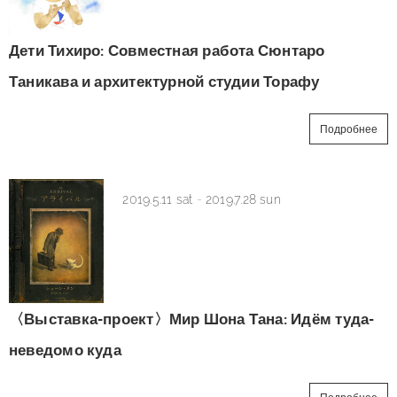
Дети Тихиро: Совместная работа Сюнтаро
Таникава и архитектурной студии Торафу
Подробнее
2019.5.11 sat
-
2019.7.28 sun
〈Выставка-проект〉Мир Шона Тана: Идём туда-
неведомо куда