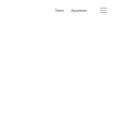
Токио
Адзумино