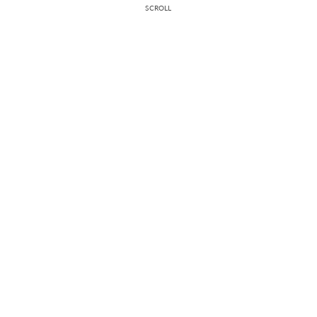
SCROLL
SNS Menu
Top
通知
看一览