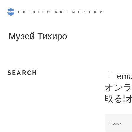
CHIHIRO ART MUSEUM
Музей Тихиро
SEARCH
「 em
オンラ
取る!