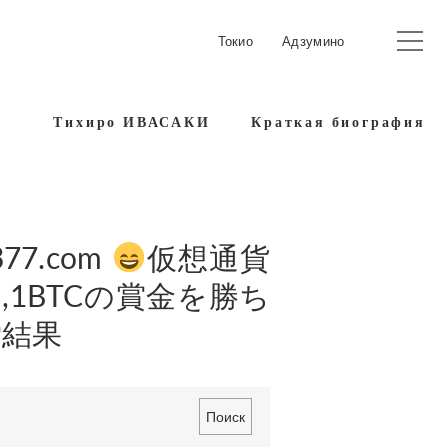
Токио
Адзумино
Тихиро ИВАСАКИ
Краткая биография
77.com
仮想通貨
1BTCの賞金を勝ち
索結果