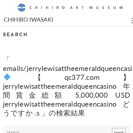
CHIHIRO ART MUSEUM
CHIHIRO IWASAKI
SEARCH
「
emails/jerrylewisattheemeraldqueencas
【qc377.com】
jerrylewisattheemeraldqueencasino 年
間賞金総額 5,000,000 USD
jerrylewisattheemeraldqueencasinoど
うですか .s 」の検索結果