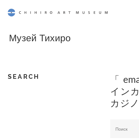
CHIHIRO ART MUSEUM
Музей Тихиро
「 e
SEARCH
インカ
カジノ