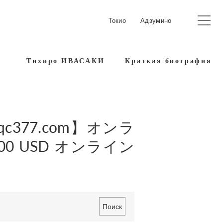
Токио
Адзумино
Тихиро ИВАСАКИ
Краткая биография
qc377.com】オンラ
00 USD オンライン