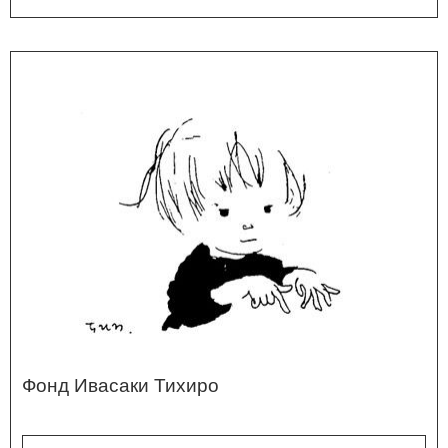
Фонд Ивасаки Тихиро