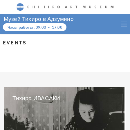
CHIHIRO ART MUSEUM
Музей Тихиро в Адзумино
Часы работы :
09:00
～
17:00
EVENTS
Тихиро ИВАСАКИ