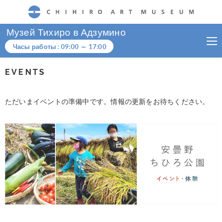
CHIHIRO ART MUSEUM
Музей Тихиро в Адзумино
Часы работы :
09:00
～
17:00
EVENTS
ただいまイベントの準備中です。情報の更新をお待ちください。