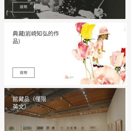
說明
典藏(岩崎知弘的作
品)
說明
館藏品（僅限
英文）