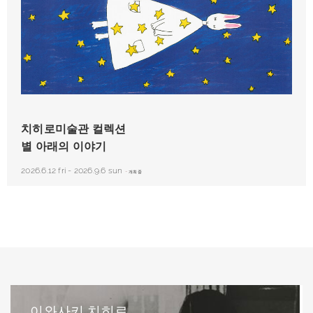
니시마키 가야코(西巻茅子, 일본）『나의 원피스』（고구마社）에서 2002년
치히로미술관 컬렉션
별 아래의 이야기
2026.6.12 fri
-
2026.9.6 sun
-
개최중
이와사키 치히로