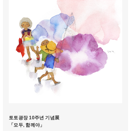
이와사키 치히로 나팔꽃과 세 명의 아이들 1970년경
토토광장 10주년 기념展
「모두, 함께야」