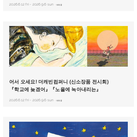
2026.6.12 fri
-
2026.9.6 sun
-
개최중
좌) 더 캐빈 컴퍼니 『학교에 지각할 것 같아』(쇼가쿠칸) 중에서 2022년
우) 더 캐빈 컴퍼니 『노을에 녹아내리다』(아카네 서방) 중에서
어서 오세요! 더캐빈컴퍼니 (신소장품 전시회)
『학교에 늦겠어』『노을에 녹아내리는』
2026.6.12 fri
-
2026.9.6 sun
-
개최중