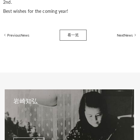
2nd.
Best wishes for the coming year!
看一览
PreviousNews
NextNews
岩崎知弘