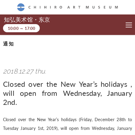
CHIHIRO ART MUSEUM
知弘美术馆・东京
10:00
～
17:00
通知
2018.12.27 thu.
Closed over the New Year’s holidays ,
will open from Wednesday, January
2nd.
Closed over the New Year’s holidays (Friday, December 28th to
Tuesday January 1st, 2019), will open from Wednesday, January